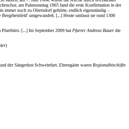
irchenchor, am Palmsonntag 1965 fand die erste Konfirmation in der
hin immer noch zu Oberndorf gehörte, endlich eigenständig –
le Bergrheinfeld' umgewandelt. [...] Heute umfasst sie rund 1300
farrbüro. [...] Im September 2009 hat
Pfarrer Andreas Bauer
die
ler
)
und der Sängerlust Schweinfurt. Ehrengäste waren
Regionalbischöfin