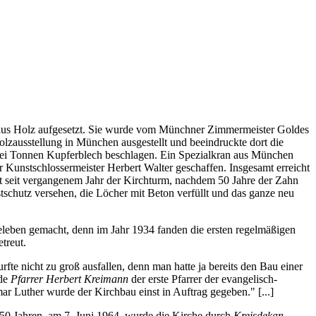
aus Holz aufgesetzt. Sie wurde vom Münchner Zimmermeister Goldes
olzausstellung in München ausgestellt und beeindruckte dort die
wei Tonnen Kupferblech beschlagen. Ein Spezialkran aus München
Kunstschlossermeister Herbert Walter geschaffen. Insgesamt erreicht
lt seit vergangenem Jahr der Kirchturm, nachdem 50 Jahre der Zahn
schutz versehen, die Löcher mit Beton verfüllt und das ganze neu
eben gemacht, denn im Jahr 1934 fanden die ersten regelmäßigen
treut.
e nicht zu groß ausfallen, denn man hatte ja bereits den Bau einer
rde
Pfarrer Herbert Kreimann
der erste Pfarrer der evangelisch-
r Luther wurde der Kirchbau einst in Auftrag gegeben." [...]
 50 Jahren, am 7. Juni 1964, wurde die Kirche durch
Kreisdekan