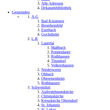
Alle Adressen
Dekanatsbibliothek
Gemeinden
A-G
Bad Kissingen
Bergrheinfeld
Euerbach
Gochsheim
L-R
Lauertal
Maßbach
Poppenlauer
Rothhausen
Thundorf
Volkershausen
Niederwerrn
Obbach
Obereisenheim
Rothhausen
Schweinfurt
Auferstehungskirche
Christuskirche
Kreuzkirche Oberndorf
St. Johannis
St. Lukas