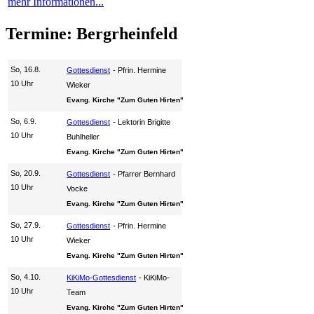
mehr Informationen...
Termine: Bergrheinfeld
So, 16.8.
Gottesdienst
Pfrin. Hermine
10 Uhr
Wieker
Evang. Kirche "Zum Guten Hirten"
So, 6.9.
Gottesdienst
Lektorin Brigitte
10 Uhr
Buhlheller
Evang. Kirche "Zum Guten Hirten"
So, 20.9.
Gottesdienst
Pfarrer Bernhard
10 Uhr
Vocke
Evang. Kirche "Zum Guten Hirten"
So, 27.9.
Gottesdienst
Pfrin. Hermine
10 Uhr
Wieker
Evang. Kirche "Zum Guten Hirten"
So, 4.10.
KiKiMo-Gottesdienst
KiKiMo-
10 Uhr
Team
Evang. Kirche "Zum Guten Hirten"