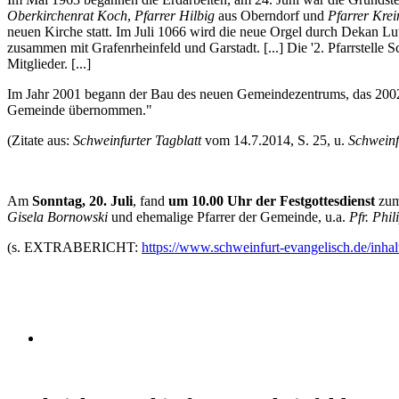
Oberkirchenrat Koch
,
Pfarrer Hilbig
aus Oberndorf und
Pfarrer Kr
neuen Kirche statt. Im Juli 1066 wird die neue Orgel durch Dekan Lu
zusammen mit Grafenrheinfeld und Garstadt. [...] Die '2. Pfarrstelle S
Mitglieder. [...]
Im Jahr 2001 begann der Bau des neuen Gemeindezentrums, das 2002
Gemeinde übernommen."
(Zitate aus:
Schweinfurter Tagblatt
vom 14.7.2014, S. 25, u.
Schweinf
Am
Sonntag, 20. Juli
, fand
um 10.00 Uhr der Festgottesdienst
zum
Gisela Bornowski
und ehemalige Pfarrer der Gemeinde, u.a.
Pfr. Phil
(s. EXTRABERICHT:
https://www.schweinfurt-evangelisch.de/inhalt