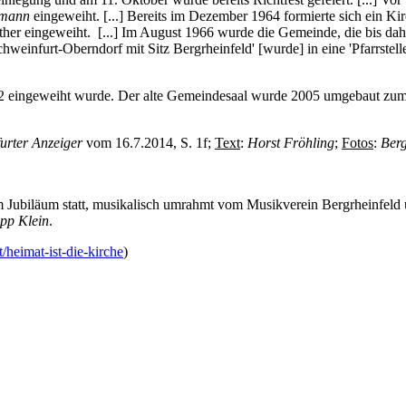
eimann
eingeweiht. [...] Bereits im Dezember 1964 formierte sich ein K
ther eingeweiht. [...] Im August 1966 wurde die Gemeinde, die bis da
chweinfurt-Oberndorf mit Sitz Bergrheinfeld' [wurde] in eine 'Pfarrstel
 eingeweiht wurde. Der alte Gemeindesaal wurde 2005 umgebaut zum P
urter Anzeiger
vom 16.7.2014, S. 1f;
Text
:
Horst Fröhling
;
Fotos
:
Berg
 Jubiläum statt, musikalisch umrahmt vom Musikverein Bergrheinfeld 
ipp Klein
.
/heimat-ist-die-kirche
)