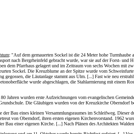
htum
: "Auf dem gemauerten Sockel ist die 24 Meter hohe Turmhaube 
nsport nach Bergrheinfeld gebracht wurde, war sie auf der Forst- und H
eben dem Pfarrhaus gelagert und im Zeitraum von sechs Wochen mit z
eurten Sockel. Die Kreuzblume an der Spitze wurde vom Schweinfurter 
g gegossen, die Läutanlage stammt aus Ulm. [...] Fast wie neu erstrah
etonoberfläche wurde abgeschlagen, die Stahlarmierung mit einem Rost
r 80 Jahren wurden erste Aufzeichnungen vom evangelischen Gemeindel
er Grundschule. Die Gläubigen wurden von der Kreuzkirche Oberndorf be
der Bau eines kleinen Versammlungsraumes im Schleifweg. Dieser durft
betreut von Oberndorf, ihren ersten eigenen Kirchenvorstand. 1962 wu
 Bau einer eigenen Kirche. [...] Nach Plänen des Architekten Waldema
legung und am 11. Oktober wurde bereits Richtfest gefeiert. [...] Vor