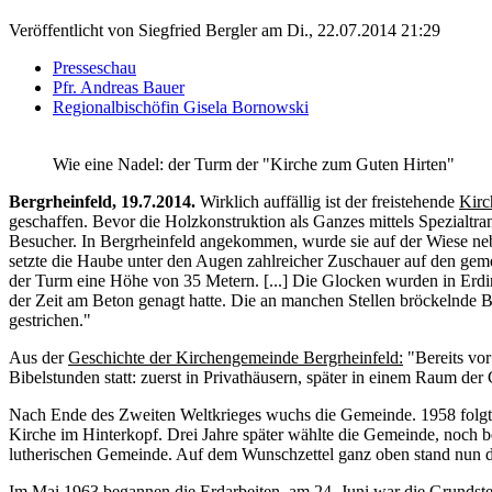
Veröffentlicht von
Siegfried Bergler
am
Di., 22.07.2014 21:29
Presseschau
Pfr. Andreas Bauer
Regionalbischöfin Gisela Bornowski
Wie eine Nadel: der Turm der "Kirche zum Guten Hirten"
Bergrheinfeld, 19.7.2014.
Wirklich auffällig ist der freistehende
Kirc
geschaffen. Bevor die Holzkonstruktion als Ganzes mittels Spezialtra
Besucher. In Bergrheinfeld angekommen, wurde sie auf der Wiese n
setzte die Haube unter den Augen zahlreicher Zuschauer auf den gem
der Turm eine Höhe von 35 Metern. [...] Die Glocken wurden in Erdin
der Zeit am Beton genagt hatte. Die an manchen Stellen bröckelnde B
gestrichen."
Aus der
Geschichte der Kirchengemeinde Bergrheinfeld:
"Bereits vo
Bibelstunden statt: zuerst in Privathäusern, später in einem Raum d
Nach Ende des Zweiten Weltkrieges wuchs die Gemeinde. 1958 folgte 
Kirche im Hinterkopf. Drei Jahre später wählte die Gemeinde, noch 
lutherischen Gemeinde. Auf dem Wunschzettel ganz oben stand nun der
Im Mai 1963 begannen die Erdarbeiten, am 24. Juni war die Grundstein