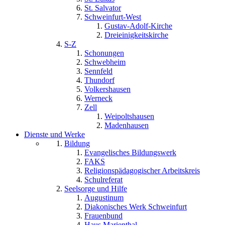
St. Salvator
Schweinfurt-West
Gustav-Adolf-Kirche
Dreieinigkeitskirche
S-Z
Schonungen
Schwebheim
Sennfeld
Thundorf
Volkershausen
Werneck
Zell
Weipoltshausen
Madenhausen
Dienste und Werke
Bildung
Evangelisches Bildungswerk
FAKS
Religionspädagogischer Arbeitskreis
Schulreferat
Seelsorge und Hilfe
Augustinum
Diakonisches Werk Schweinfurt
Frauenbund
Haus Marienthal