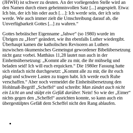
(JHWH) ist schwer zu deuten. An der vorliegenden Stelle wird an
den Namen durch einen geheimnisvollen Satz [...] angespielt. Etwa:
Ich bin, der ich bin oder auch […]: Ich werde sein, der ich sein
werde. Wie auch immer zielt die Umschreibung darauf ab, die
Unverfügbarkeit Gottes [...] zu wahren.“
Gottes hebräischer Eigenname „Jahwe“ (so 1980) wurde im
Übrigen zu „Herr“ geändert, wie ihn ebenfalls Luther wiedergibt.
Überhaupt kamen die katholischen Revisoren an Luthers
inzwischen ökumenisches Gemeingut gewordener Bibelübersetzung
nicht ganz vorbei. Matthäus 11,28 lautet nun auch in der
Einheitsübersetzung: „Kommt alle zu mir, die ihr mühselig und
beladen seid! Ich will euch erquicken.“ Die 1980er Fassung hatte
sich einfach nicht durchgesetzt: „Kommt alle zu mir, die ihr euch
plagt und schwere Lasten zu tragen habt. Ich werde euch Ruhe
verschaffen.“ Aber noch vermeidet die Einheitsübersetzung den
Hohlmaß-Begriff „Scheffel“ und schreibt:
Man zündet auch nicht
ein Licht an und stülpt ein Gefäß darüber.
Nein! So wie der „Eimer“
nichts gegen den „Scheffel“ ausrichten konnte, so kann auch ein
übergestülptes Gefäß dem Scheffel nicht den Rang ablaufen.