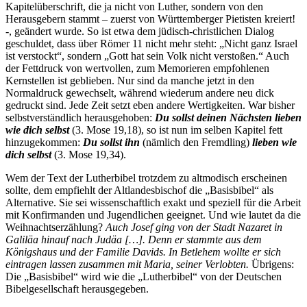
Kapitelüberschrift, die ja nicht von Luther, sondern von den
Herausgebern stammt – zuerst von Württemberger Pietisten kreiert!
-, geändert wurde. So ist etwa dem jüdisch-christlichen Dialog
geschuldet, dass über Römer 11 nicht mehr steht: „Nicht ganz Israel
ist verstockt“, sondern „Gott hat sein Volk nicht verstoßen.“ Auch
der Fettdruck von wertvollen, zum Memorieren empfohlenen
Kernstellen ist geblieben. Nur sind da manche jetzt in den
Normaldruck gewechselt, während wiederum andere neu dick
gedruckt sind. Jede Zeit setzt eben andere Wertigkeiten. War bisher
selbstverständlich herausgehoben:
Du sollst deinen Nächsten lieben
wie dich selbst
(3. Mose 19,18), so ist nun im selben Kapitel fett
hinzugekommen:
Du sollst ihn
(nämlich den Fremdling)
lieben wie
dich selbst
(3. Mose 19,34).
Wem der Text der Lutherbibel trotzdem zu altmodisch erscheinen
sollte, dem empfiehlt der Altlandesbischof die „Basisbibel“ als
Alternative. Sie sei wissenschaftlich exakt und speziell für die Arbeit
mit Konfirmanden und Jugendlichen geeignet. Und wie lautet da die
Weihnachtserzählung?
Auch Josef ging von der Stadt Nazaret in
Galiläa hinauf nach Judäa […]. Denn er stammte aus dem
Königshaus und der Familie Davids. In Betlehem wollte er sich
eintragen lassen zusammen mit Maria, seiner Verlobten.
Übrigens:
Die „Basisbibel“ wird wie die „Lutherbibel“ von der Deutschen
Bibelgesellschaft herausgegeben.