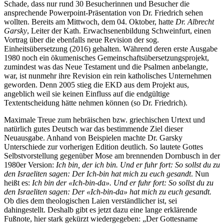
Schade, dass nur rund 30 Besucherinnen und Besucher die
ansprechende Powerpoint-Präsentation von Dr. Friedrich sehen
wollten. Bereits am Mittwoch, dem 04. Oktober, hatte
Dr. Albrecht
Garsky
, Leiter der Kath. Erwachsenenbildung Schweinfurt, einen
Vortrag über die ebenfalls neue Revision der sog.
Einheitsübersetzung (2016) gehalten. Während deren erste Ausgabe
1980 noch ein ökumenisches Gemeinschaftsübersetzungsprojekt,
zumindest was das Neue Testament und die Psalmen anbelangte,
war, ist nunmehr ihre Revision ein rein katholisches Unternehmen
geworden. Denn 2005 stieg die EKD aus dem Projekt aus,
angeblich weil sie keinen Einfluss auf die endgültige
Textentscheidung hätte nehmen können (so Dr. Friedrich).
Maximale Treue zum hebräischen bzw. griechischen Urtext und
natürlich gutes Deutsch war das bestimmende Ziel dieser
Neuausgabe. Anhand von Beispielen machte Dr. Garsky
Unterschiede zur vorherigen Edition deutlich. So lautete Gottes
Selbstvorstellung gegenüber Mose am brennenden Dornbusch in der
1980er Version:
Ich bin, der ich bin. Und er fuhr fort: So sollst du zu
den Israeliten sagen: Der Ich-bin hat mich zu euch gesandt
. Nun
heißt es:
Ich bin der «Ich-bin-da». Und er fuhr fort: So sollst du zu
den Israeliten sagen: Der «Ich-bin-da» hat mich zu euch gesandt.
Ob dies dem theologischen Laien verständlicher ist, sei
dahingestellt. Deshalb gibt es jetzt dazu eine lange erklärende
Fußnote, hier stark gekürzt wiedergegeben: „Der Gottesname