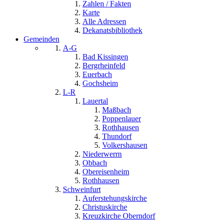
Zahlen / Fakten
Karte
Alle Adressen
Dekanatsbibliothek
Gemeinden
A-G
Bad Kissingen
Bergrheinfeld
Euerbach
Gochsheim
L-R
Lauertal
Maßbach
Poppenlauer
Rothhausen
Thundorf
Volkershausen
Niederwerrn
Obbach
Obereisenheim
Rothhausen
Schweinfurt
Auferstehungskirche
Christuskirche
Kreuzkirche Oberndorf