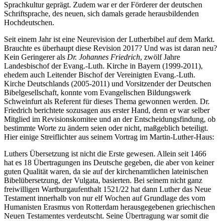
Sprachkultur geprägt. Zudem war er der Förderer der deutschen
Schriftsprache, des neuen, sich damals gerade herausbildenden
Hochdeutschen.
Seit einem Jahr ist eine Neurevision der Lutherbibel auf dem Markt.
Brauchte es überhaupt diese Revision 2017? Und was ist daran neu?
Kein Geringerer als
Dr. Johannes Friedrich
, zwölf Jahre
Landesbischof der Evang.-Luth. Kirche in Bayern (1999-2011),
ehedem auch Leitender Bischof der Vereinigten Evang.-Luth.
Kirche Deutschlands (2005-2011) und Vorsitzender der Deutschen
Bibelgesellschaft, konnte vom Evangelischen Bildungswerk
Schweinfurt als Referent für dieses Thema gewonnen werden. Dr.
Friedrich berichtete sozusagen aus erster Hand, denn er war selber
Mitglied im Revisionskomitee und an der Entscheidungsfindung, ob
bestimmte Worte zu ändern seien oder nicht, maßgeblich beteiligt.
Hier einige Streiflichter aus seinem Vortrag im Martin-Luther-Haus:
Luthers Übersetzung ist nicht die Erste gewesen. Allein seit 1466
hat es 18 Übertragungen ins Deutsche gegeben, die aber von keiner
guten Qualität waren, da sie auf der kirchenamtlichen lateinischen
Bibelübersetzung, der Vulgata, basierten. Bei seinem nicht ganz
freiwilligen Wartburgaufenthalt 1521/22 hat dann Luther das Neue
Testament innerhalb von nur elf Wochen auf Grundlage des vom
Humanisten Erasmus von Rotterdam herausgegebenen griechischen
Neuen Testamentes verdeutscht. Seine Übertragung war somit die