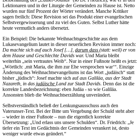
Lektionaren und in der Liturgie der Gemeinden zu Hause ist. Netto
wurden nur fünf Prozent der Wörter verändert. Manche Kritiker
sagen freilich: Diese Revision sei das Produkt einer evange­lischen
Selbstver­gewisserung und zu viel des Guten. Selbst Luther hätte
heute vermutlich anders übersetzt.
Ein Beispiel: Die bekannte Weihnachtsgeschichte aus dem
Lukasevangelium lautet in dieser neuerlichen Revision immer noch:
Da machte sich auf auch Josef […],
darum dass
(statt: weil) er von
dem Hause und Geschlechte Davids war.
Und Maria bleibt
weiterhin „sein vertrautes Weib“. Nur in einer Fußnote heißt es jetzt:
„Wörtlich: ‚mit Maria, die ihm zur Ehe verspro­chen war‘“. Einzige
Änderung des Weihnachtsevangeliums ist das Wort „judäisch“ statt
bis­her „jüdisch“: Josef machte sich auf
aus Galiläa, aus der Stadt
Nazareth, in das
judäi­sche
Land zur Stadt Davids
. Denn das ist die
korrekte Landesbezeichnung: eben Judäa - so wie Gali­läa.
Ansonsten blieb die Weihnachtserzählung unverändert.
Selbstverständlich beließ der Lenkungsausschuss auch den
Vaterunser-Text. Bei der Bitte um Vergebung der Schuld steht aber
– wieder in einer Fußnote – nun die eigentlich korrekte
Übersetzung: „Und erlass uns unsere Schulden“. Dr. Friedrich: „Je
tiefer ein Text im Gedächtnis der Gemeinden verankert ist, desto
weniger wurde etwas geändert.“