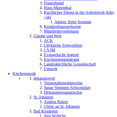
Frauenbund
Haus Marienthal
Kirchlicher Dienst in der Arbeitswelt (kda)
/ afa
Aktion: freier Sonntag
Krankenhausseelsorge
Mitarbeitervertretung
Glaube und Welt
ACK
Citykirche Schweinfurt
CVJM
Evangelische Jugend
Kirchengemeindeamt
Landeskirchliche Gemeinschaft
Umwelt
Kirchenmusik
dekanatsweit
Veranstaltungshinweise
Junge Stimmen Schweinfurt
Dekanatsposaunenchor
St. Johannis
Andrea Balzer
Chöre an St. Johannis
Bad Kissingen
Jörg Wöltche