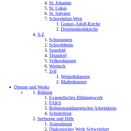
St. Johannis
St. Lukas
St. Salvator
Schweinfurt-West
Gustav-Adolf-Kirche
Dreieinigkeitskirche
S-Z
Schonungen
Schwebheim
Sennfeld
Thundorf
Volkershausen
Werneck
Zell
Weipoltshausen
Madenhausen
Dienste und Werke
Bildung
Evangelisches Bildungswerk
FAKS
Religionspädagogischer Arbeitskreis
Schulreferat
Seelsorge und Hilfe
Augustinum
Diakonisches Werk Schweinfurt