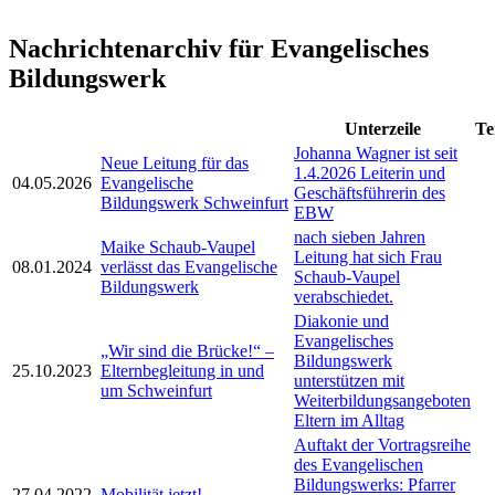
Nachrichtenarchiv für Evangelisches
Bildungswerk
Unterzeile
Te
Johanna Wagner ist seit
Neue Leitung für das
1.4.2026 Leiterin und
04.05.2026
Evangelische
Geschäftsführerin des
Bildungswerk Schweinfurt
EBW
nach sieben Jahren
Maike Schaub-Vaupel
Leitung hat sich Frau
08.01.2024
verlässt das Evangelische
Schaub-Vaupel
Bildungswerk
verabschiedet.
Diakonie und
Evangelisches
„Wir sind die Brücke!“ –
Bildungswerk
25.10.2023
Elternbegleitung in und
unterstützen mit
um Schweinfurt
Weiterbildungsangeboten
Eltern im Alltag
Auftakt der Vortragsreihe
des Evangelischen
Bildungswerks: Pfarrer
27.04.2022
Mobilität jetzt!