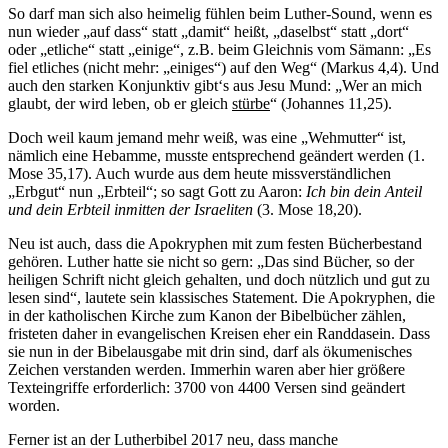
So darf man sich also heimelig fühlen beim Luther-Sound, wenn es
nun wieder „auf dass“ statt „damit“ heißt, „daselbst“ statt „dort“
oder „etliche“ statt „einige“, z.B. beim Gleichnis vom Sämann: „Es
fiel etliches (nicht mehr: „einiges“) auf den Weg“ (Markus 4,4). Und
auch den starken Konjunktiv gibt‘s aus Jesu Mund: „Wer an mich
glaubt, der wird leben, ob er gleich
stürbe
“ (Johannes 11,25).
Doch weil kaum jemand mehr weiß, was eine „Wehmutter“ ist,
nämlich eine Hebamme, musste entsprechend geändert werden (1.
Mose 35,17). Auch wurde aus dem heute missverständlichen
„Erbgut“ nun „Erbteil“; so sagt Gott zu Aaron:
Ich bin dein Anteil
und dein Erbteil inmitten der Israeliten
(3. Mose 18,20).
Neu ist auch, dass die Apokryphen mit zum festen Bücherbestand
gehören. Luther hatte sie nicht so gern: „Das sind Bücher, so der
heiligen Schrift nicht gleich gehalten, und doch nützlich und gut zu
lesen sind“, lautete sein klassisches Statement. Die Apokryphen, die
in der katholischen Kirche zum Kanon der Bibelbücher zählen,
fristeten daher in evangelischen Kreisen eher ein Randdasein. Dass
sie nun in der Bibelausgabe mit drin sind, darf als ökumenisches
Zeichen verstanden werden. Immerhin waren aber hier größere
Texteingriffe erforderlich: 3700 von 4400 Versen sind geändert
worden.
Ferner ist an der Lutherbibel 2017 neu, dass manche