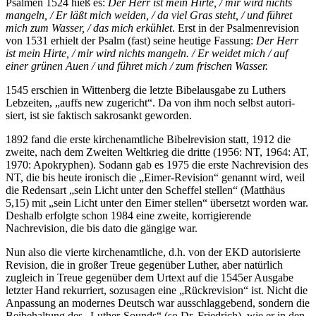
Psalmen 1524 hieß es:
Der Herr ist mein Hirte, / mir wird nichts
mangeln, / Er läßt mich weiden, / da viel Gras steht, / und führet
mich zum Wasser, / das mich erkühlet
. Erst in der Psalmenrevision
von 1531 erhielt der Psalm (fast) seine heutige Fassung:
Der Herr
ist mein Hirte, / mir wird nichts mangeln. / Er weidet mich / auf
einer grünen Auen / und führet mich / zum frischen Wasser.
1545 erschien in Wittenberg die letzte Bibelausgabe zu Luthers
Lebzeiten, „auffs new zugericht“. Da von ihm noch selbst autori­
siert, ist sie faktisch sakrosankt geworden.
1892 fand die erste kirchenamtliche Bibelrevision statt, 1912 die
zweite, nach dem Zweiten Weltkrieg die dritte (1956: NT, 1964: AT,
1970: Apokryphen). Sodann gab es 1975 die erste Nachrevision des
NT, die bis heute ironisch die „Eimer-Revision“ genannt wird, weil
die Redensart „sein Licht unter den Scheffel stellen“ (Matthäus
5,15) mit „sein Licht unter den Eimer stellen“ übersetzt worden war.
Deshalb erfolgte schon 1984 eine zweite, korrigierende
Nachrevision, die bis dato die gängige war.
Nun also die vierte kirchenamtliche, d.h. von der EKD autorisierte
Revision, die in großer Treue ge­genüber Luther, aber natürlich
zugleich in Treue gegenüber dem Urtext auf die 1545er Ausgabe
letzter Hand rekurriert, sozusagen eine „Rück­revision“ ist. Nicht die
Anpassung an modernes Deutsch war aus­schlaggebend, sondern die
Beibehal­tung des „Luther-Sounds“ (so Dr. Friedrich), wie er in den