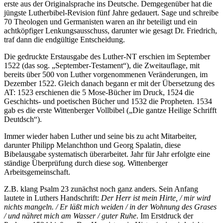
erste aus der Originalsprache ins Deutsche. Demgegenüber hat die
jüngste Lutherbibel-Revision fünf Jahre gedauert. Sage und schreibe
70 Theologen und Germanisten waren an ihr beteiligt und ein
achtköpfiger Lenkungsausschuss, darunter wie gesagt Dr. Friedrich,
traf dann die endgültige Entscheidung.
Die gedruckte Erstausgabe des Luther-NT erschien im September
1522 (das sog. „September-Testament“), die Zweitauflage, mit
bereits über 500 von Luther vorgenommenen Veränderungen, im
Dezember 1522. Gleich danach begann er mit der Übersetzung des
AT: 1523 erschienen die 5 Mose-Bücher im Druck, 1524 die
Geschichts- und poetischen Bücher und 1532 die Propheten. 1534
gab es die erste Wittenberger Vollbibel („Die gantze Heilige Schrifft
Deutdsch“).
Immer wieder haben Lu­ther und seine bis zu acht Mitarbeiter,
darunter Philipp Melanchthon und Georg Spala­tin, diese
Bibelausgabe systematisch überarbeitet. Jahr für Jahr erfolgte eine
ständige Über­prüfung durch diese sog. Wittenberger
Arbeitsgemeinschaft.
Z.B. klang Psalm 23 zunächst noch ganz anders. Sein Anfang
lautete in Luthers Handschrift:
Der Herr ist mein Hirte, / mir wird
nichts mangeln. / Er läßt mich weiden / in der Wohnung des Grases
/ und nähret mich am Wasser / guter Ruhe
. Im Erstdruck der