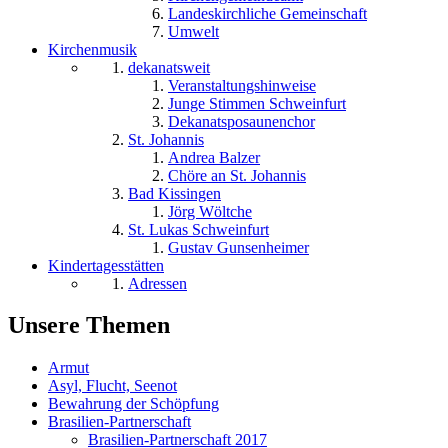
Landeskirchliche Gemeinschaft
Umwelt
Kirchenmusik
dekanatsweit
Veranstaltungshinweise
Junge Stimmen Schweinfurt
Dekanatsposaunenchor
St. Johannis
Andrea Balzer
Chöre an St. Johannis
Bad Kissingen
Jörg Wöltche
St. Lukas Schweinfurt
Gustav Gunsenheimer
Kindertagesstätten
Adressen
Unsere Themen
Armut
Asyl, Flucht, Seenot
Bewahrung der Schöpfung
Brasilien-Partnerschaft
Brasilien-Partnerschaft 2017