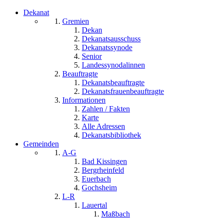
Dekanat
Gremien
Dekan
Dekanatsausschuss
Dekanatssynode
Senior
Landessynodalinnen
Beauftragte
Dekanatsbeauftragte
Dekanatsfrauenbeauftragte
Informationen
Zahlen / Fakten
Karte
Alle Adressen
Dekanatsbibliothek
Gemeinden
A-G
Bad Kissingen
Bergrheinfeld
Euerbach
Gochsheim
L-R
Lauertal
Maßbach