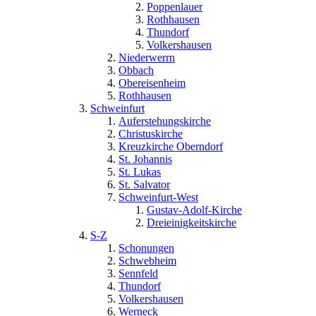
Poppenlauer
Rothhausen
Thundorf
Volkershausen
Niederwerrn
Obbach
Obereisenheim
Rothhausen
Schweinfurt
Auferstehungskirche
Christuskirche
Kreuzkirche Oberndorf
St. Johannis
St. Lukas
St. Salvator
Schweinfurt-West
Gustav-Adolf-Kirche
Dreieinigkeitskirche
S-Z
Schonungen
Schwebheim
Sennfeld
Thundorf
Volkershausen
Werneck