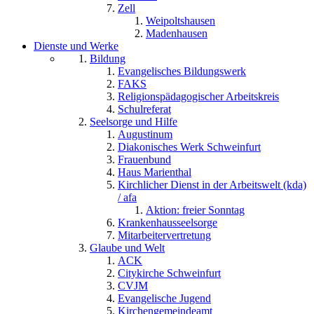
Zell
Weipoltshausen
Madenhausen
Dienste und Werke
Bildung
Evangelisches Bildungswerk
FAKS
Religionspädagogischer Arbeitskreis
Schulreferat
Seelsorge und Hilfe
Augustinum
Diakonisches Werk Schweinfurt
Frauenbund
Haus Marienthal
Kirchlicher Dienst in der Arbeitswelt (kda)
/ afa
Aktion: freier Sonntag
Krankenhausseelsorge
Mitarbeitervertretung
Glaube und Welt
ACK
Citykirche Schweinfurt
CVJM
Evangelische Jugend
Kirchengemeindeamt