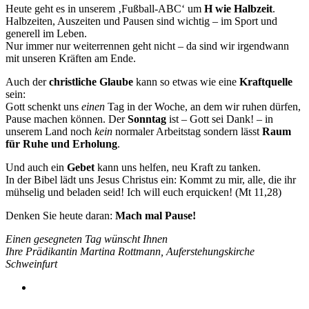
Heute geht es in unserem ‚Fußball-ABC‘ um
H wie Halbzeit
.
Halbzeiten, Auszeiten und Pausen sind wichtig – im Sport und
generell im Leben.
Nur immer nur weiterrennen geht nicht – da sind wir irgendwann
mit unseren Kräften am Ende.
Auch der
christliche Glaube
kann so etwas wie eine
Kraftquelle
sein:
Gott schenkt uns
einen
Tag in der Woche, an dem wir ruhen dürfen,
Pause machen können. Der
Sonntag
ist – Gott sei Dank! – in
unserem Land noch
kein
normaler Arbeitstag sondern lässt
Raum
für Ruhe und Erholung
.
Und auch ein
Gebet
kann uns helfen, neu Kraft zu tanken.
In der Bibel lädt uns Jesus Christus ein: Kommt zu mir, alle, die ihr
mühselig und beladen seid! Ich will euch erquicken! (Mt 11,28)
Denken Sie heute daran:
Mach mal Pause!
Einen gesegneten Tag wünscht Ihnen
Ihre Prädikantin Martina Rottmann, Auferstehungskirche
Schweinfurt