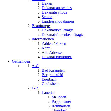
Dekan
Dekanatsausschuss
Dekanatssynode
Senior
Landessynodalinnen
Beauftragte
Dekanatsbeauftragte
Dekanatsfrauenbeauftragte
Informationen
Zahlen / Fakten
Karte
Alle Adressen
Dekanatsbibliothek
Gemeinden
A-G
Bad Kissingen
Bergrheinfeld
Euerbach
Gochsheim
L-R
Lauertal
Maßbach
Poppenlauer
Rothhausen
Thundorf