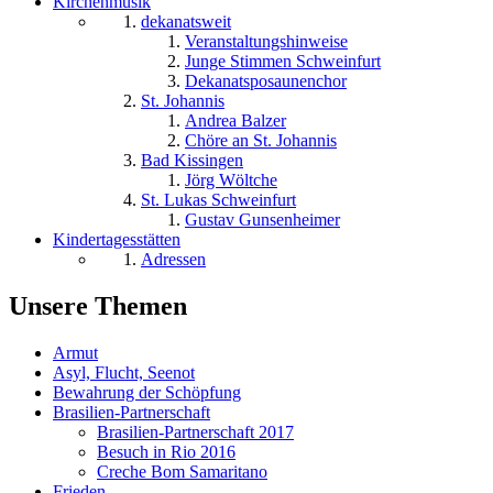
Kirchenmusik
dekanatsweit
Veranstaltungshinweise
Junge Stimmen Schweinfurt
Dekanatsposaunenchor
St. Johannis
Andrea Balzer
Chöre an St. Johannis
Bad Kissingen
Jörg Wöltche
St. Lukas Schweinfurt
Gustav Gunsenheimer
Kindertagesstätten
Adressen
Unsere Themen
Armut
Asyl, Flucht, Seenot
Bewahrung der Schöpfung
Brasilien-Partnerschaft
Brasilien-Partnerschaft 2017
Besuch in Rio 2016
Creche Bom Samaritano
Frieden