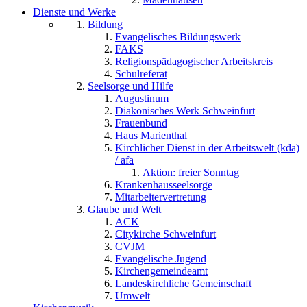
Dienste und Werke
Bildung
Evangelisches Bildungswerk
FAKS
Religionspädagogischer Arbeitskreis
Schulreferat
Seelsorge und Hilfe
Augustinum
Diakonisches Werk Schweinfurt
Frauenbund
Haus Marienthal
Kirchlicher Dienst in der Arbeitswelt (kda)
/ afa
Aktion: freier Sonntag
Krankenhausseelsorge
Mitarbeitervertretung
Glaube und Welt
ACK
Citykirche Schweinfurt
CVJM
Evangelische Jugend
Kirchengemeindeamt
Landeskirchliche Gemeinschaft
Umwelt