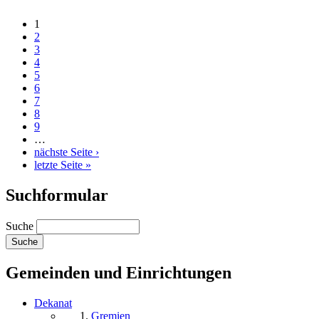
1
2
3
4
5
6
7
8
9
…
nächste Seite ›
letzte Seite »
Suchformular
Suche
Gemeinden und Einrichtungen
Dekanat
Gremien