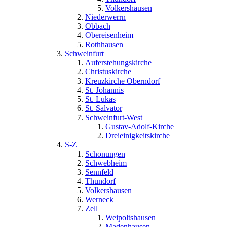
Volkershausen
Niederwerrn
Obbach
Obereisenheim
Rothhausen
Schweinfurt
Auferstehungskirche
Christuskirche
Kreuzkirche Oberndorf
St. Johannis
St. Lukas
St. Salvator
Schweinfurt-West
Gustav-Adolf-Kirche
Dreieinigkeitskirche
S-Z
Schonungen
Schwebheim
Sennfeld
Thundorf
Volkershausen
Werneck
Zell
Weipoltshausen
Madenhausen