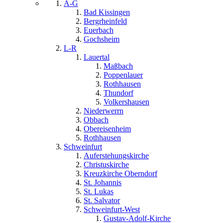
A-G
Bad Kissingen
Bergrheinfeld
Euerbach
Gochsheim
L-R
Lauertal
Maßbach
Poppenlauer
Rothhausen
Thundorf
Volkershausen
Niederwerrn
Obbach
Obereisenheim
Rothhausen
Schweinfurt
Auferstehungskirche
Christuskirche
Kreuzkirche Oberndorf
St. Johannis
St. Lukas
St. Salvator
Schweinfurt-West
Gustav-Adolf-Kirche