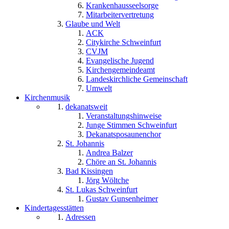
Krankenhausseelsorge
Mitarbeitervertretung
Glaube und Welt
ACK
Citykirche Schweinfurt
CVJM
Evangelische Jugend
Kirchengemeindeamt
Landeskirchliche Gemeinschaft
Umwelt
Kirchenmusik
dekanatsweit
Veranstaltungshinweise
Junge Stimmen Schweinfurt
Dekanatsposaunenchor
St. Johannis
Andrea Balzer
Chöre an St. Johannis
Bad Kissingen
Jörg Wöltche
St. Lukas Schweinfurt
Gustav Gunsenheimer
Kindertagesstätten
Adressen