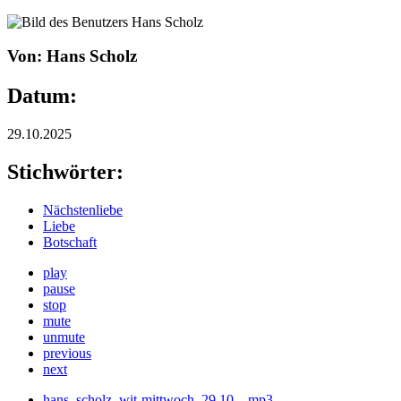
Von: Hans Scholz
Datum:
29.10.2025
Stichwörter:
Nächstenliebe
Liebe
Botschaft
play
pause
stop
mute
unmute
previous
next
hans_scholz_wit-mittwoch_29.10._.mp3