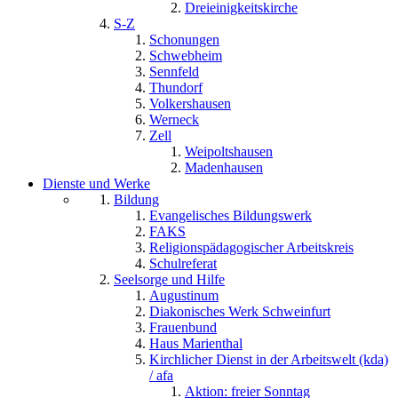
Dreieinigkeitskirche
S-Z
Schonungen
Schwebheim
Sennfeld
Thundorf
Volkershausen
Werneck
Zell
Weipoltshausen
Madenhausen
Dienste und Werke
Bildung
Evangelisches Bildungswerk
FAKS
Religionspädagogischer Arbeitskreis
Schulreferat
Seelsorge und Hilfe
Augustinum
Diakonisches Werk Schweinfurt
Frauenbund
Haus Marienthal
Kirchlicher Dienst in der Arbeitswelt (kda)
/ afa
Aktion: freier Sonntag