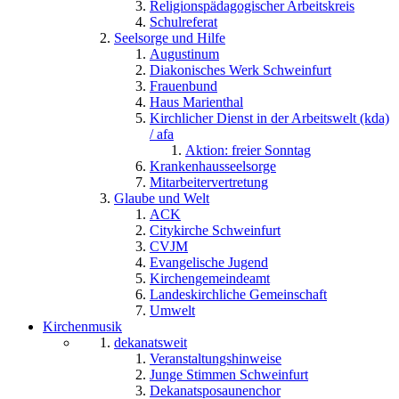
Religionspädagogischer Arbeitskreis
Schulreferat
Seelsorge und Hilfe
Augustinum
Diakonisches Werk Schweinfurt
Frauenbund
Haus Marienthal
Kirchlicher Dienst in der Arbeitswelt (kda)
/ afa
Aktion: freier Sonntag
Krankenhausseelsorge
Mitarbeitervertretung
Glaube und Welt
ACK
Citykirche Schweinfurt
CVJM
Evangelische Jugend
Kirchengemeindeamt
Landeskirchliche Gemeinschaft
Umwelt
Kirchenmusik
dekanatsweit
Veranstaltungshinweise
Junge Stimmen Schweinfurt
Dekanatsposaunenchor