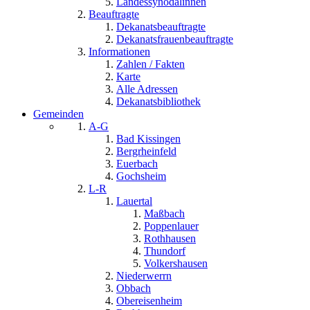
Landessynodalinnen
Beauftragte
Dekanatsbeauftragte
Dekanatsfrauenbeauftragte
Informationen
Zahlen / Fakten
Karte
Alle Adressen
Dekanatsbibliothek
Gemeinden
A-G
Bad Kissingen
Bergrheinfeld
Euerbach
Gochsheim
L-R
Lauertal
Maßbach
Poppenlauer
Rothhausen
Thundorf
Volkershausen
Niederwerrn
Obbach
Obereisenheim