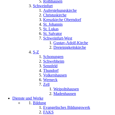
Rothhausen
Schweinfurt
Auferstehungskirche
Christuskirche
Kreuzkirche Oberndorf
St. Johannis
St. Lukas
St. Salvator
Schweinfurt-West
Gustav-Adolf-Kirche
Dreieinigkeitskirche
S-Z
Schonungen
Schwebheim
Sennfeld
Thundorf
Volkershausen
Werneck
Zell
Weipoltshausen
Madenhausen
Dienste und Werke
Bildung
Evangelisches Bildungswerk
FAKS