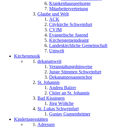
Krankenhausseelsorge
Mitarbeitervertretung
Glaube und Welt
ACK
Citykirche Schweinfurt
CVJM
Evangelische Jugend
Kirchengemeindeamt
Landeskirchliche Gemeinschaft
Umwelt
Kirchenmusik
dekanatsweit
Veranstaltungshinweise
Junge Stimmen Schweinfurt
Dekanatsposaunenchor
St. Johannis
Andrea Balzer
Chöre an St. Johannis
Bad Kissingen
Jörg Wöltche
St. Lukas Schweinfurt
Gustav Gunsenheimer
Kindertagesstätten
Adressen