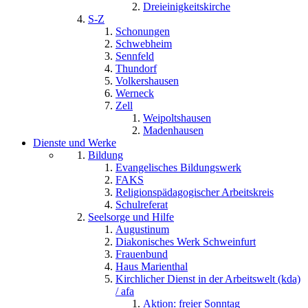
Dreieinigkeitskirche
S-Z
Schonungen
Schwebheim
Sennfeld
Thundorf
Volkershausen
Werneck
Zell
Weipoltshausen
Madenhausen
Dienste und Werke
Bildung
Evangelisches Bildungswerk
FAKS
Religionspädagogischer Arbeitskreis
Schulreferat
Seelsorge und Hilfe
Augustinum
Diakonisches Werk Schweinfurt
Frauenbund
Haus Marienthal
Kirchlicher Dienst in der Arbeitswelt (kda)
/ afa
Aktion: freier Sonntag