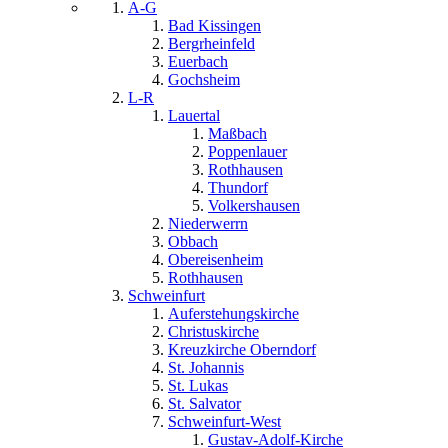
A-G
Bad Kissingen
Bergrheinfeld
Euerbach
Gochsheim
L-R
Lauertal
Maßbach
Poppenlauer
Rothhausen
Thundorf
Volkershausen
Niederwerrn
Obbach
Obereisenheim
Rothhausen
Schweinfurt
Auferstehungskirche
Christuskirche
Kreuzkirche Oberndorf
St. Johannis
St. Lukas
St. Salvator
Schweinfurt-West
Gustav-Adolf-Kirche