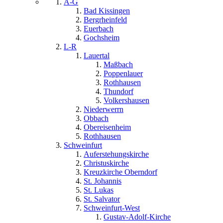
A-G
Bad Kissingen
Bergrheinfeld
Euerbach
Gochsheim
L-R
Lauertal
Maßbach
Poppenlauer
Rothhausen
Thundorf
Volkershausen
Niederwerrn
Obbach
Obereisenheim
Rothhausen
Schweinfurt
Auferstehungskirche
Christuskirche
Kreuzkirche Oberndorf
St. Johannis
St. Lukas
St. Salvator
Schweinfurt-West
Gustav-Adolf-Kirche