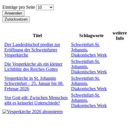
Einträge pro Seite
weitere
Titel
Schlagworte
Info
Der Landesbischof predigt zur
Schweinfurt-St.
Eröffnung der Schweinfurter
Johannis
,
Vesperkirche
Diakonisches Werk
Schweinfurt-St.
Die Vesperkirche als ein kleiner
Johannis
,
Lichtblitz des Reiches Gottes
Diakonisches Werk
Vesperkirche in St. Johannis
Schweinfurt-St.
Schweinfurt – 25. Januar bis 08.
Johannis
,
Februar 2026
Diakonisches Werk
Schweinfurt-St.
Vor Gott gilt: Zwischen Menschen
Johannis
,
gibt es keinerlei Unterschiede!
Diakonisches Werk