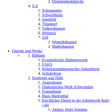
Dreieinigkeitskirche
S-Z
Schonungen
Schwebheim
Sennfeld
Thundorf
Volkershausen
Werneck
Zell
Weipoltshausen
Madenhausen
Dienste und Werke
Bildung
Evangelisches Bildungswerk
FAKS
Religionspädagogischer Arbeitskreis
Schulreferat
Seelsorge und Hilfe
Augustinum
Diakonisches Werk Schweinfurt
Frauenbund
Haus Marienthal
Kirchlicher Dienst in der Arbeitswelt (kda)
/ afa
Aktion: freier Sonntag