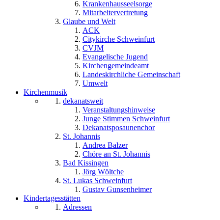
Krankenhausseelsorge
Mitarbeitervertretung
Glaube und Welt
ACK
Citykirche Schweinfurt
CVJM
Evangelische Jugend
Kirchengemeindeamt
Landeskirchliche Gemeinschaft
Umwelt
Kirchenmusik
dekanatsweit
Veranstaltungshinweise
Junge Stimmen Schweinfurt
Dekanatsposaunenchor
St. Johannis
Andrea Balzer
Chöre an St. Johannis
Bad Kissingen
Jörg Wöltche
St. Lukas Schweinfurt
Gustav Gunsenheimer
Kindertagesstätten
Adressen