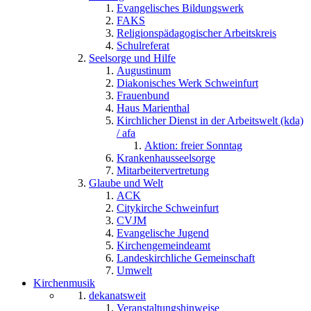
Evangelisches Bildungswerk
FAKS
Religionspädagogischer Arbeitskreis
Schulreferat
Seelsorge und Hilfe
Augustinum
Diakonisches Werk Schweinfurt
Frauenbund
Haus Marienthal
Kirchlicher Dienst in der Arbeitswelt (kda)
/ afa
Aktion: freier Sonntag
Krankenhausseelsorge
Mitarbeitervertretung
Glaube und Welt
ACK
Citykirche Schweinfurt
CVJM
Evangelische Jugend
Kirchengemeindeamt
Landeskirchliche Gemeinschaft
Umwelt
Kirchenmusik
dekanatsweit
Veranstaltungshinweise