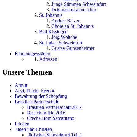
Junge Stimmen Schweinfurt
Dekanatsposaunenchor
St. Johannis
Andrea Balzer
Chöre an St. Johannis
Bad Kissingen
Jörg Wöltche
St. Lukas Schweinfurt
Gustav Gunsenheimer
Kindertagesstätten
Adressen
Unsere Themen
Armut
Asyl, Flucht, Seenot
Bewahrung der Schöpfung
Brasilien-Partnerschaft
Brasilien-Partnerschaft 2017
Besuch in Rio 2016
Creche Bom Samaritano
Frieden
Juden und Christen
Jüdisches Schweinfurt Teil 1