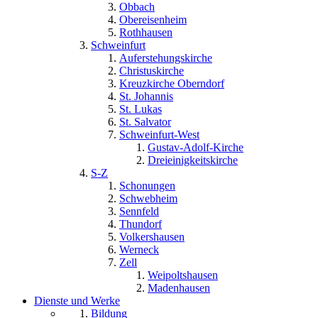
Obbach
Obereisenheim
Rothhausen
Schweinfurt
Auferstehungskirche
Christuskirche
Kreuzkirche Oberndorf
St. Johannis
St. Lukas
St. Salvator
Schweinfurt-West
Gustav-Adolf-Kirche
Dreieinigkeitskirche
S-Z
Schonungen
Schwebheim
Sennfeld
Thundorf
Volkershausen
Werneck
Zell
Weipoltshausen
Madenhausen
Dienste und Werke
Bildung