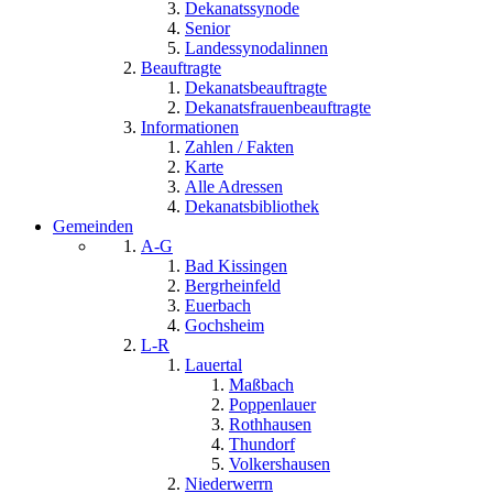
Dekanatssynode
Senior
Landessynodalinnen
Beauftragte
Dekanatsbeauftragte
Dekanatsfrauenbeauftragte
Informationen
Zahlen / Fakten
Karte
Alle Adressen
Dekanatsbibliothek
Gemeinden
A-G
Bad Kissingen
Bergrheinfeld
Euerbach
Gochsheim
L-R
Lauertal
Maßbach
Poppenlauer
Rothhausen
Thundorf
Volkershausen
Niederwerrn