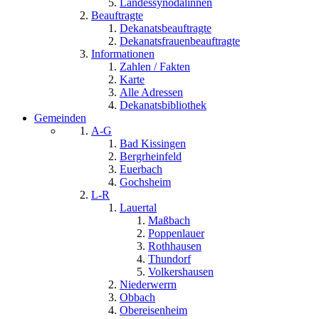
Landessynodalinnen
Beauftragte
Dekanatsbeauftragte
Dekanatsfrauenbeauftragte
Informationen
Zahlen / Fakten
Karte
Alle Adressen
Dekanatsbibliothek
Gemeinden
A-G
Bad Kissingen
Bergrheinfeld
Euerbach
Gochsheim
L-R
Lauertal
Maßbach
Poppenlauer
Rothhausen
Thundorf
Volkershausen
Niederwerrn
Obbach
Obereisenheim