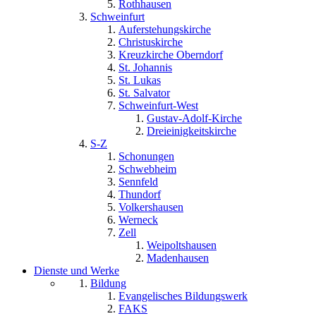
Rothhausen
Schweinfurt
Auferstehungskirche
Christuskirche
Kreuzkirche Oberndorf
St. Johannis
St. Lukas
St. Salvator
Schweinfurt-West
Gustav-Adolf-Kirche
Dreieinigkeitskirche
S-Z
Schonungen
Schwebheim
Sennfeld
Thundorf
Volkershausen
Werneck
Zell
Weipoltshausen
Madenhausen
Dienste und Werke
Bildung
Evangelisches Bildungswerk
FAKS