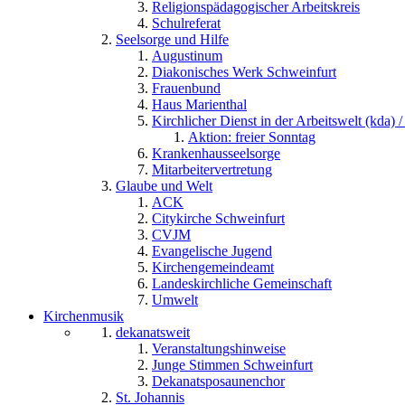
Religionspädagogischer Arbeitskreis
Schulreferat
Seelsorge und Hilfe
Augustinum
Diakonisches Werk Schweinfurt
Frauenbund
Haus Marienthal
Kirchlicher Dienst in der Arbeitswelt (kda) /
Aktion: freier Sonntag
Krankenhausseelsorge
Mitarbeitervertretung
Glaube und Welt
ACK
Citykirche Schweinfurt
CVJM
Evangelische Jugend
Kirchengemeindeamt
Landeskirchliche Gemeinschaft
Umwelt
Kirchenmusik
dekanatsweit
Veranstaltungshinweise
Junge Stimmen Schweinfurt
Dekanatsposaunenchor
St. Johannis