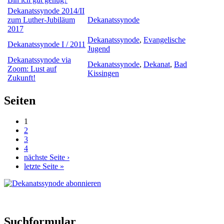
Dekanatssynode 2014/II
zum Luther-Jubiläum
Dekanatssynode
2017
Dekanatssynode
,
Evangelische
Dekanatssynode I / 2011
Jugend
Dekanatssynode via
Dekanatssynode
,
Dekanat
,
Bad
Zoom: Lust auf
Kissingen
Zukunft!
Seiten
1
2
3
4
nächste Seite ›
letzte Seite »
Suchformular