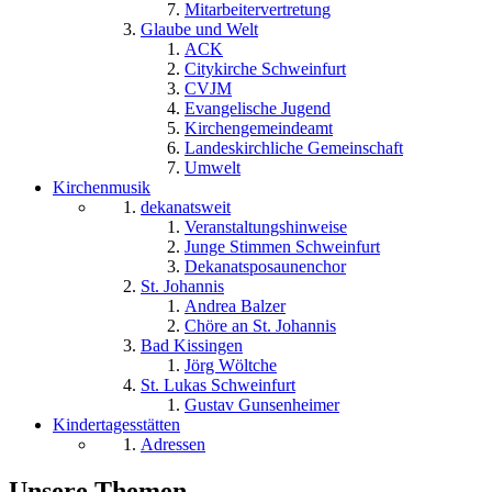
Mitarbeitervertretung
Glaube und Welt
ACK
Citykirche Schweinfurt
CVJM
Evangelische Jugend
Kirchengemeindeamt
Landeskirchliche Gemeinschaft
Umwelt
Kirchenmusik
dekanatsweit
Veranstaltungshinweise
Junge Stimmen Schweinfurt
Dekanatsposaunenchor
St. Johannis
Andrea Balzer
Chöre an St. Johannis
Bad Kissingen
Jörg Wöltche
St. Lukas Schweinfurt
Gustav Gunsenheimer
Kindertagesstätten
Adressen
Unsere Themen