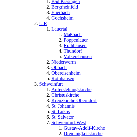
Bad Kissingen
Bergrheinfeld
Euerbach
Gochsheim
L-R
Lauertal
Maßbach
Poppenlauer
Rothhausen
Thundorf
Volkershausen
Niederwerrn
Obbach
Obereisenheim
Rothhausen
Schweinfurt
Auferstehungskirche
Christuskirche
Kreuzkirche Oberndorf
St. Johannis
St. Lukas
St. Salvator
Schweinfurt-West
Gustav-Adolf-Kirche
Dreieinigkeitskirche