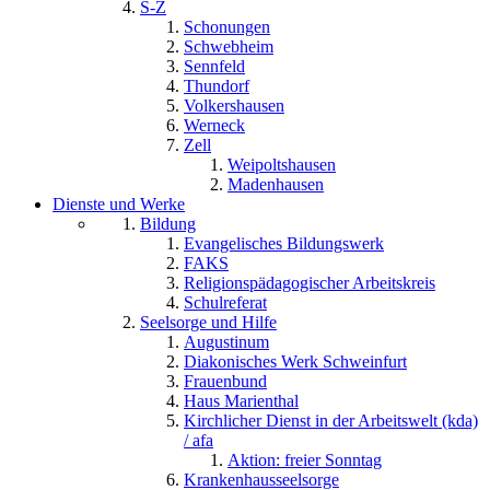
S-Z
Schonungen
Schwebheim
Sennfeld
Thundorf
Volkershausen
Werneck
Zell
Weipoltshausen
Madenhausen
Dienste und Werke
Bildung
Evangelisches Bildungswerk
FAKS
Religionspädagogischer Arbeitskreis
Schulreferat
Seelsorge und Hilfe
Augustinum
Diakonisches Werk Schweinfurt
Frauenbund
Haus Marienthal
Kirchlicher Dienst in der Arbeitswelt (kda)
/ afa
Aktion: freier Sonntag
Krankenhausseelsorge