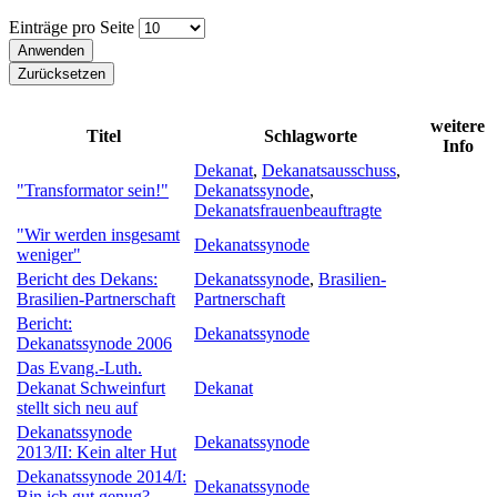
Einträge pro Seite
weitere
Titel
Schlagworte
Info
Dekanat
,
Dekanatsausschuss
,
"Transformator sein!"
Dekanatssynode
,
Dekanatsfrauenbeauftragte
"Wir werden insgesamt
Dekanatssynode
weniger"
Bericht des Dekans:
Dekanatssynode
,
Brasilien-
Brasilien-Partnerschaft
Partnerschaft
Bericht:
Dekanatssynode
Dekanatssynode 2006
Das Evang.-Luth.
Dekanat Schweinfurt
Dekanat
stellt sich neu auf
Dekanatssynode
Dekanatssynode
2013/II: Kein alter Hut
Dekanatssynode 2014/I:
Dekanatssynode
Bin ich gut genug?