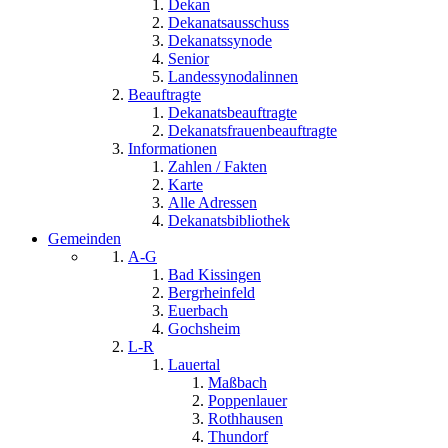
Dekan
Dekanatsausschuss
Dekanatssynode
Senior
Landessynodalinnen
Beauftragte
Dekanatsbeauftragte
Dekanatsfrauenbeauftragte
Informationen
Zahlen / Fakten
Karte
Alle Adressen
Dekanatsbibliothek
Gemeinden
A-G
Bad Kissingen
Bergrheinfeld
Euerbach
Gochsheim
L-R
Lauertal
Maßbach
Poppenlauer
Rothhausen
Thundorf