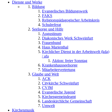
Dienste und Werke
Bildung
Evangelisches Bildungswerk
FAKS
Religionspädagogischer Arbeitskreis
Schulreferat
Seelsorge und Hilfe
Augustinum
Diakonisches Werk Schweinfurt
Frauenbund
Haus Marienthal
Kirchlicher Dienst in der Arbeitswelt (kda)
/ afa
Aktion: freier Sonntag
Krankenhausseelsorge
Mitarbeitervertretung
Glaube und Welt
ACK
Citykirche Schweinfurt
CVJM
Evangelische Jugend
Kirchengemeindeamt
Landeskirchliche Gemeinschaft
Umwelt
Kirchenmusik