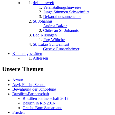
dekanatsweit
Veranstaltungshinweise
Junge Stimmen Schweinfurt
Dekanatsposaunenchor
St. Johannis
Andrea Balzer
Chöre an St. Johannis
Bad Kissingen
Jörg Wöltche
St. Lukas Schweinfurt
Gustav Gunsenheimer
Kindertagesstätten
Adressen
Unsere Themen
Armut
Asyl, Flucht, Seenot
Bewahrung der Schöpfung
Brasilien-Partnerschaft
Brasilien-Partnerschaft 2017
Besuch in Rio 2016
Creche Bom Samaritano
Frieden