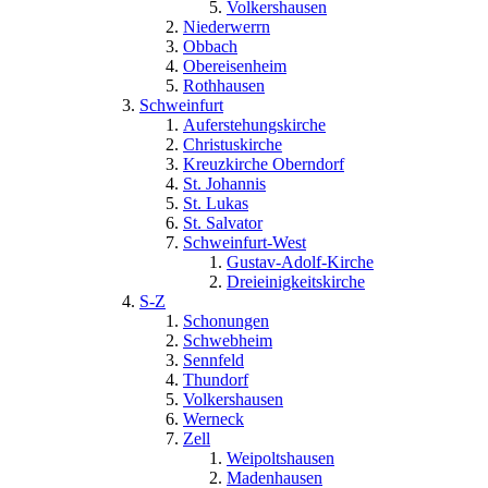
Volkershausen
Niederwerrn
Obbach
Obereisenheim
Rothhausen
Schweinfurt
Auferstehungskirche
Christuskirche
Kreuzkirche Oberndorf
St. Johannis
St. Lukas
St. Salvator
Schweinfurt-West
Gustav-Adolf-Kirche
Dreieinigkeitskirche
S-Z
Schonungen
Schwebheim
Sennfeld
Thundorf
Volkershausen
Werneck
Zell
Weipoltshausen
Madenhausen