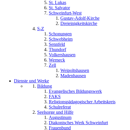
St. Lukas
St. Salvator
Schweinfurt-West
Gustav-Adolf-Kirche
Dreieinigkeitskirche
S-Z
Schonungen
Schwebheim
Sennfeld
Thundorf
Volkershausen
Werneck
Zell
Weipoltshausen
Madenhausen
Dienste und Werke
Bildung
Evangelisches Bildungswerk
FAKS
Religionspädagogischer Arbeitskreis
Schulreferat
Seelsorge und Hilfe
Augustinum
Diakonisches Werk Schweinfurt
Frauenbund