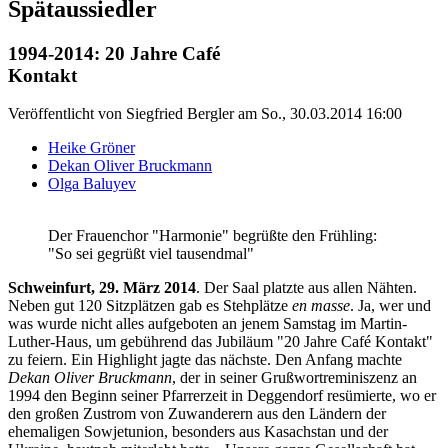
Spätaussiedler
1994-2014: 20 Jahre Café
Kontakt
Veröffentlicht von
Siegfried Bergler
am
So., 30.03.2014 16:00
Heike Gröner
Dekan Oliver Bruckmann
Olga Baluyev
Der Frauenchor "Harmonie" begrüßte den Frühling:
"So sei gegrüßt viel tausendmal"
Schweinfurt, 29. März 2014
. Der Saal platzte aus allen Nähten.
Neben gut 120 Sitzplätzen gab es Stehplätze
en masse
. Ja, wer und
was wurde nicht alles aufgeboten an jenem Samstag im Martin-
Luther-Haus, um gebührend das Jubiläum "20 Jahre Café Kontakt"
zu feiern. Ein Highlight jagte das nächste. Den Anfang machte
Dekan Oliver Bruckmann
, der in seiner Grußwortreminiszenz an
1994 den Beginn seiner Pfarrerzeit in Deggendorf resümierte, wo er
den großen Zustrom von Zuwanderern aus den Ländern der
ehemaligen Sowjetunion, besonders aus Kasachstan und der