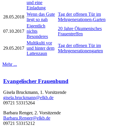
und eine
Einladung
Wenn das Gute
Tag der offenen Tür im
28.05.2018
liegt so nah
Mehrgenerationen-Garten
Eigentlich
20 Jahre Ökumenisches
07.10.2017
nichts
Frauentreffen
Besonderes
Multikulti vor
Tag der offenen Tür im
29.05.2017
und hinter dem
Mehrgenerationengarten
Lattenzaun
Mehr ...
Evangelischer Frauenbund
Gisela Bruckmann, 1. Vorsitzende
gisela.bruckmann@elkb.de
09721 53315264
Barbara Renger, 2. Vorsitzende
Barbara.Renger@elkb.de
09721 53315212