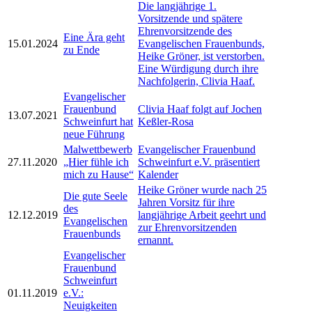
Die langjährige 1.
Vorsitzende und spätere
Ehrenvorsitzende des
Eine Ära geht
15.01.2024
Evangelischen Frauenbunds,
zu Ende
Heike Gröner, ist verstorben.
Eine Würdigung durch ihre
Nachfolgerin, Clivia Haaf.
Evangelischer
Frauenbund
Clivia Haaf folgt auf Jochen
13.07.2021
Schweinfurt hat
Keßler-Rosa
neue Führung
Malwettbewerb
Evangelischer Frauenbund
27.11.2020
„Hier fühle ich
Schweinfurt e.V. präsentiert
mich zu Hause“
Kalender
Heike Gröner wurde nach 25
Die gute Seele
Jahren Vorsitz für ihre
des
12.12.2019
langjährige Arbeit geehrt und
Evangelischen
zur Ehrenvorsitzenden
Frauenbunds
ernannt.
Evangelischer
Frauenbund
Schweinfurt
01.11.2019
e.V.:
Neuigkeiten