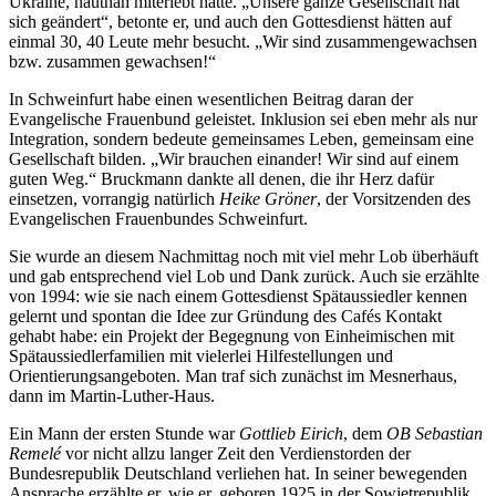
Ukraine, hautnah miterlebt hatte. „Unsere ganze Gesellschaft hat
sich geändert“, betonte er, und auch den Gottesdienst hätten auf
einmal 30, 40 Leute mehr besucht. „Wir sind zusammengewachsen
bzw. zusammen gewachsen!“
In Schweinfurt habe einen wesentlichen Beitrag daran der
Evangelische Frauenbund geleistet. Inklusion sei eben mehr als nur
Integration, sondern bedeute gemeinsames Leben, gemeinsam eine
Gesellschaft bilden. „Wir brauchen einander! Wir sind auf einem
guten Weg.“ Bruckmann dankte all denen, die ihr Herz dafür
einsetzen, vorrangig natürlich
Heike Gröner
, der Vorsitzenden des
Evangelischen Frauenbundes Schweinfurt.
Sie wurde an diesem Nachmittag noch mit viel mehr Lob überhäuft
und gab entsprechend viel Lob und Dank zurück. Auch sie erzählte
von 1994: wie sie nach einem Gottesdienst Spätaussiedler kennen
gelernt und spontan die Idee zur Gründung des Cafés Kontakt
gehabt habe: ein Projekt der Begegnung von Einheimischen mit
Spätaussiedlerfamilien mit vielerlei Hilfestellungen und
Orientierungsangeboten. Man traf sich zunächst im Mesnerhaus,
dann im Martin-Luther-Haus.
Ein Mann der ersten Stunde war
Gottlieb Eirich
, dem
OB Sebastian
Remelé
vor nicht allzu langer Zeit den Verdienstorden der
Bundesrepublik Deutschland verliehen hat. In seiner bewegenden
Ansprache erzählte er, wie er, geboren 1925 in der Sowjetrepublik