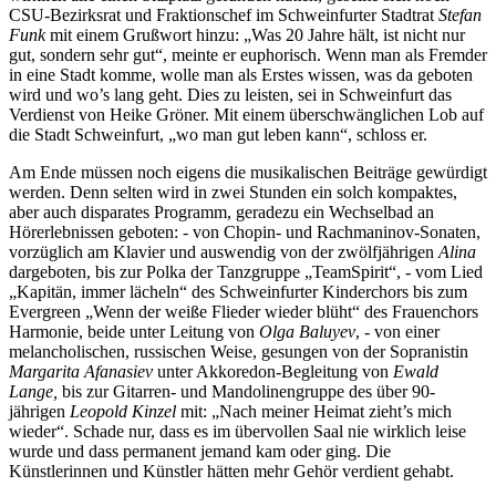
CSU-Bezirksrat und Fraktionschef im Schweinfurter Stadtrat
Stefan
Funk
mit einem Grußwort hinzu: „Was 20 Jahre hält, ist nicht nur
gut, sondern sehr gut“, meinte er euphorisch. Wenn man als Fremder
in eine Stadt komme, wolle man als Erstes wissen, was da geboten
wird und wo’s lang geht. Dies zu leisten, sei in Schweinfurt das
Verdienst von Heike Gröner. Mit einem überschwänglichen Lob auf
die Stadt Schweinfurt, „wo man gut leben kann“, schloss er.
Am Ende müssen noch eigens die musikalischen Beiträge gewürdigt
werden. Denn selten wird in zwei Stunden ein solch kompaktes,
aber auch disparates Programm, geradezu ein Wechselbad an
Hörerlebnissen geboten: - von Chopin- und Rachmaninov-Sonaten,
vorzüglich am Klavier und auswendig von der zwölfjährigen
Alina
dargeboten, bis zur Polka der Tanzgruppe „TeamSpirit“, - vom Lied
„Kapitän, immer lächeln“ des Schweinfurter Kinderchors bis zum
Evergreen „Wenn der weiße Flieder wieder blüht“ des Frauenchors
Harmonie, beide unter Leitung von
Olga Baluyev
, - von einer
melancholischen, russischen Weise, gesungen von der Sopranistin
Margarita Afanasiev
unter Akkoredon-Begleitung von
Ewald
Lange,
bis zur Gitarren- und Mandolinengruppe des über 90-
jährigen
Leopold Kinzel
mit: „Nach meiner Heimat zieht’s mich
wieder“. Schade nur, dass es im übervollen Saal nie wirklich leise
wurde und dass permanent jemand kam oder ging. Die
Künstlerinnen und Künstler hätten mehr Gehör verdient gehabt.