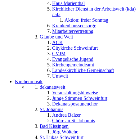
Haus Marienthal
Kirchlicher Dienst in der Arbeitswelt (kda)
/ afa
Aktion: freier Sonntag
Krankenhausseelsorge
Mitarbeitervertretung
Glaube und Welt
ACK
Citykirche Schweinfurt
CVJM
Evangelische Jugend
Kirchengemeindeamt
Landeskirchliche Gemeinschaft
Umwelt
Kirchenmusik
dekanatsweit
Veranstaltungshinweise
Junge Stimmen Schweinfurt
Dekanatsposaunenchor
St. Johannis
Andrea Balzer
Chöre an St. Johannis
Bad Kissingen
Jörg Wöltche
St. Lukas Schweinfurt