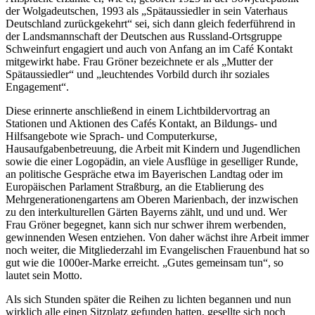
der Wolgadeutschen, 1993 als „Spätaussiedler in sein Vaterhaus
Deutschland zurückgekehrt“ sei, sich dann gleich federführend in
der Landsmannschaft der Deutschen aus Russland-Ortsgruppe
Schweinfurt engagiert und auch von Anfang an im Café Kontakt
mitgewirkt habe. Frau Gröner bezeichnete er als „Mutter der
Spätaussiedler“ und „leuchtendes Vorbild durch ihr soziales
Engagement“.
Diese erinnerte anschließend in einem Lichtbildervortrag an
Stationen und Aktionen des Cafés Kontakt, an Bildungs- und
Hilfsangebote wie Sprach- und Computerkurse,
Hausaufgabenbetreuung, die Arbeit mit Kindern und Jugendlichen
sowie die einer Logopädin, an viele Ausflüge in geselliger Runde,
an politische Gespräche etwa im Bayerischen Landtag oder im
Europäischen Parlament Straßburg, an die Etablierung des
Mehrgenerationengartens am Oberen Marienbach, der inzwischen
zu den interkulturellen Gärten Bayerns zählt, und und und. Wer
Frau Gröner begegnet, kann sich nur schwer ihrem werbenden,
gewinnenden Wesen entziehen. Von daher wächst ihre Arbeit immer
noch weiter, die Mitgliederzahl im Evangelischen Frauenbund hat so
gut wie die 1000er-Marke erreicht. „Gutes gemeinsam tun“, so
lautet sein Motto.
Als sich Stunden später die Reihen zu lichten begannen und nun
wirklich alle einen Sitzplatz gefunden hatten, gesellte sich noch