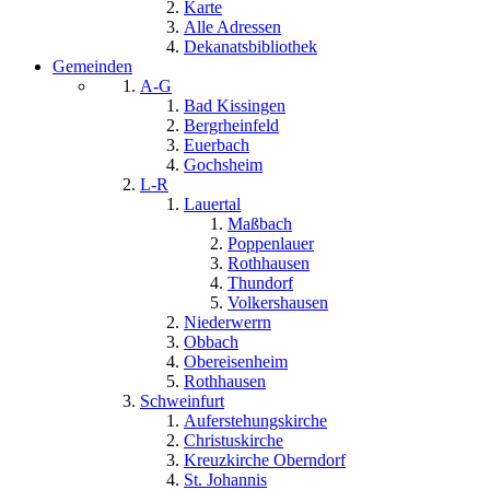
Karte
Alle Adressen
Dekanatsbibliothek
Gemeinden
A-G
Bad Kissingen
Bergrheinfeld
Euerbach
Gochsheim
L-R
Lauertal
Maßbach
Poppenlauer
Rothhausen
Thundorf
Volkershausen
Niederwerrn
Obbach
Obereisenheim
Rothhausen
Schweinfurt
Auferstehungskirche
Christuskirche
Kreuzkirche Oberndorf
St. Johannis