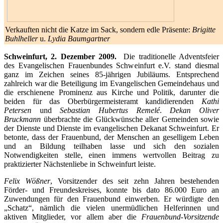
Verkauften nicht die Katze im Sack, sondern edle Präsente:
Brigitte
Buhlheller
u.
Lydia Baumgartner
Schweinfurt, 2. Dezember 2009.
Die traditionelle Adventsfeier
des Evangelischen Frauenbundes Schweinfurt e.V. stand diesmal
ganz im Zeichen seines 85-jährigen Jubiläums. Entsprechend
zahlreich war die Beteiligung im Evangelischen Gemeindehaus und
die erschienene Prominenz aus Kirche und Politik, darunter die
beiden für das Oberbürgermeisteramt kandidierenden
Kathi
Petersen
und
Sebastian Hubertus Remelé
.
Dekan Oliver
Bruckmann
überbrachte die Glückwünsche aller Gemeinden sowie
der Dienste und Dienste im evangelischen Dekanat Schweinfurt. Er
betonte, dass der Frauenbund, der Menschen an geselligem Leben
und an Bildung teilhaben lasse und sich den sozialen
Notwendigkeiten stelle, einen immens wertvollen Beitrag zu
praktizierter Nächstenliebe in Schweinfurt leiste.
Felix Wößner
, Vorsitzender des seit zehn Jahren bestehenden
Förder- und Freundeskreises, konnte bis dato 86.000 Euro an
Zuwendungen für den Frauenbund einwerben. Er würdigte den
„Schatz“, nämlich die vielen unermüdlichen Helferinnen und
aktiven Mitglieder, vor allem aber die
Frauenbund-Vorsitzende