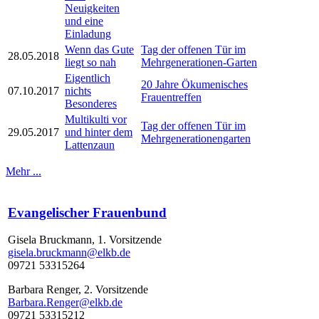
Neuigkeiten
und eine
Einladung
Wenn das Gute
Tag der offenen Tür im
28.05.2018
liegt so nah
Mehrgenerationen-Garten
Eigentlich
20 Jahre Ökumenisches
07.10.2017
nichts
Frauentreffen
Besonderes
Multikulti vor
Tag der offenen Tür im
29.05.2017
und hinter dem
Mehrgenerationengarten
Lattenzaun
Mehr ...
Evangelischer Frauenbund
Gisela Bruckmann, 1. Vorsitzende
gisela.bruckmann@elkb.de
09721 53315264
Barbara Renger, 2. Vorsitzende
Barbara.Renger@elkb.de
09721 53315212