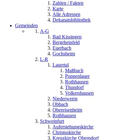
Zahlen / Fakten
Karte
Alle Adressen
Dekanatsbibliothek
Gemeinden
A-G
Bad Kissingen
Bergrheinfeld
Euerbach
Gochsheim
L-R
Lauertal
Maßbach
Poppenlauer
Rothhausen
Thundorf
Volkershausen
Niederwerrn
Obbach
Obereisenheim
Rothhausen
Schweinfurt
Auferstehungskirche
Christuskirche
Kreuzkirche Oberndorf