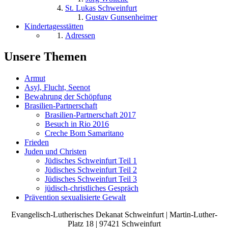
St. Lukas Schweinfurt
Gustav Gunsenheimer
Kindertagesstätten
Adressen
Unsere Themen
Armut
Asyl, Flucht, Seenot
Bewahrung der Schöpfung
Brasilien-Partnerschaft
Brasilien-Partnerschaft 2017
Besuch in Rio 2016
Creche Bom Samaritano
Frieden
Juden und Christen
Jüdisches Schweinfurt Teil 1
Jüdisches Schweinfurt Teil 2
Jüdisches Schweinfurt Teil 3
jüdisch-christliches Gespräch
Prävention sexualisierte Gewalt
Evangelisch-Lutherisches Dekanat Schweinfurt | Martin-Luther-
Platz 18 | 97421 Schweinfurt