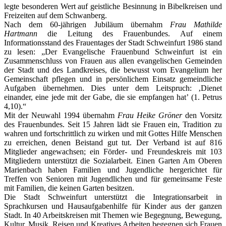
legte besonderen Wert auf geistliche Besinnung in Bibelkreisen und
Freizeiten auf dem Schwanberg.
Nach dem 60-jährigen Jubiläum übernahm
Frau Mathilde
Hartmann
die Leitung des Frauenbundes. Auf einem
Informationsstand des Frauentages der Stadt Schweinfurt 1986 stand
zu lesen: „Der Evangelische Frauenbund Schweinfurt ist ein
Zusammenschluss von Frauen aus allen evangelischen Gemeinden
der Stadt und des Landkreises, die bewusst vom Evangelium her
Gemeinschaft pflegen und in persönlichem Einsatz gemeindliche
Aufgaben übernehmen. Dies unter dem Leitspruch: ‚Dienet
einander, eine jede mit der Gabe, die sie empfangen hat’ (1. Petrus
4,10).“
Mit der Neuwahl 1994 übernahm
Frau Heike Gröner
den Vorsitz
des Frauenbundes. Seit 15 Jahren lädt sie Frauen ein, Tradition zu
wahren und fortschrittlich zu wirken und mit Gottes Hilfe Menschen
zu erreichen, denen Beistand gut tut. Der Verband ist auf 816
Mitglieder angewachsen; ein Förder- und Freundeskreis mit 103
Mitgliedern unterstützt die Sozialarbeit. Einen Garten Am Oberen
Marienbach haben Familien und Jugendliche hergerichtet für
Treffen von Senioren mit Jugendlichen und für gemeinsame Feste
mit Familien, die keinen Garten besitzen.
Die Stadt Schweinfurt unterstützt die Integrationsarbeit in
Sprachkursen und Hausaufgabenhilfe für Kinder aus der ganzen
Stadt. In 40 Arbeitskreisen mit Themen wie Begegnung, Bewegung,
Kultur, Musik, Reisen und Kreatives Arbeiten begegnen sich Frauen