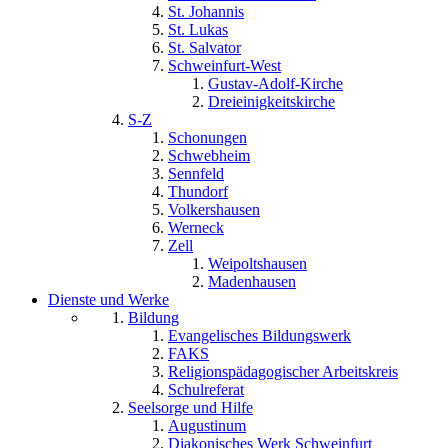
St. Johannis
St. Lukas
St. Salvator
Schweinfurt-West
Gustav-Adolf-Kirche
Dreieinigkeitskirche
S-Z
Schonungen
Schwebheim
Sennfeld
Thundorf
Volkershausen
Werneck
Zell
Weipoltshausen
Madenhausen
Dienste und Werke
Bildung
Evangelisches Bildungswerk
FAKS
Religionspädagogischer Arbeitskreis
Schulreferat
Seelsorge und Hilfe
Augustinum
Diakonisches Werk Schweinfurt