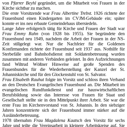
von
Pfarrer Beyhl
gegründet, um die Mitarbeit von Frauen in der
Kirche sichtbar zu machen.
Die erste Vorsitzende war
Frau Albertine Trebst
. 1926 richtete der
Frauenbund einen Kindergarten im CVJM-Gebäude ein; später
konnte er ins neu erbaute Gemeindehaus übersiedeln.
Lange Jahre erfolgreich tätig für Kirche und Frauen der Stadt war
Frau Emmy Rahn
(von 1928 bis 1955). Sie begründete den
Frauenbund neu 1949, nachdem die Arbeit der Frauen in der NS-
Zeit stillgelegt war. Nur die Nachfeier für die Goldenen
Konfirmanden richtete der Frauenbund seit 1937 aus. Nothilfe für
Sterbefälle und Bahnhofsdienst mit Soldatenbetreuung wurden
zusammen mit anderen Verbänden geleistet. In den Aufzeichnungen
fand Wiltrud Wößner Hinweise auf große Spenden des
Frauenbundes für die Wiederherstellung der Kanzel der St.
Johanniskirche und für den Glockenstuhl von St. Salvator.
Frau Elisabeth Rauhut
folgte im Vorsitz und schloss ihren Verband
an den Deutschen Evangelischen Frauenbund an. Die Mitarbeit im
evangelischen Rundfunkdienst und zur hauswirtschaftlichen
Berufsbildung sowie das Interesse von Frauen für Staat und
Gesellschaft stellte sie in den Mittelpunkt ihrer Arbeit. Sie war die
erste Frau im Kirchenvorstand von St. Johannis. In den siebziger
Jahren konzentrierte sich der Frauenbund immer stärker auf die
Ausländerbetreuung.
1978 übernahm
Frau Magdalena Kaatsch
den Vorsitz für sechs
Jahre und teilte die Vereinsarbeit in kleinere Arbeitskreise auf. Sie