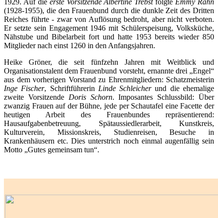
1929. Auf die
erste Vorsitzende Albertine Trebst
folgte
Emmy Rahn
(1928-1955), die den Frauenbund durch die dunkle Zeit des Dritten
Reiches führte - zwar von Auflösung bedroht, aber nicht verboten.
Er setzte sein Engagement 1946 mit Schülerspeisung, Volksküche,
Nähstube und Bibelarbeit fort und hatte 1953 bereits wieder 850
Mitglieder nach einst 1260 in den Anfangsjahren.
Heike Gröner, die seit fünfzehn Jahren mit Weitblick und
Organisationstalent dem Frauenbund vorsteht, ernannte drei „Engel“
aus dem vorherigen Vorstand zu Ehrenmitgliedern: Schatzmeisterin
Inge Fischer
, Schriftführerin
Linde Schleicher
und die ehemalige
zweite Vorsitzende
Doris Schorn
. Imposantes Schlussbild: Über
zwanzig Frauen auf der Bühne, jede per Schautafel eine Facette der
heutigen Arbeit des Frauenbundes repräsentierend:
Hausaufgabenbetreuung, Spätaussiedlerarbeit, Kunstkreis,
Kulturverein, Missionskreis, Studienreisen, Besuche in
Krankenhäusern etc. Dies unterstrich noch einmal augenfällig sein
Motto „Gutes gemeinsam tun“.