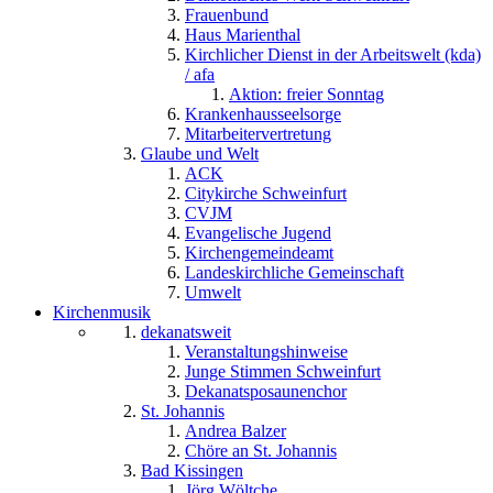
Frauenbund
Haus Marienthal
Kirchlicher Dienst in der Arbeitswelt (kda)
/ afa
Aktion: freier Sonntag
Krankenhausseelsorge
Mitarbeitervertretung
Glaube und Welt
ACK
Citykirche Schweinfurt
CVJM
Evangelische Jugend
Kirchengemeindeamt
Landeskirchliche Gemeinschaft
Umwelt
Kirchenmusik
dekanatsweit
Veranstaltungshinweise
Junge Stimmen Schweinfurt
Dekanatsposaunenchor
St. Johannis
Andrea Balzer
Chöre an St. Johannis
Bad Kissingen
Jörg Wöltche