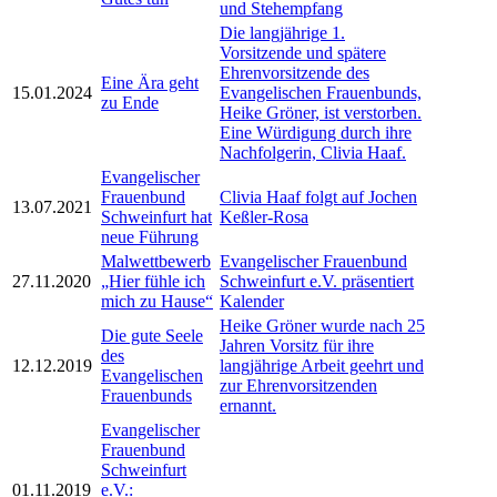
und Stehempfang
Die langjährige 1.
Vorsitzende und spätere
Ehrenvorsitzende des
Eine Ära geht
15.01.2024
Evangelischen Frauenbunds,
zu Ende
Heike Gröner, ist verstorben.
Eine Würdigung durch ihre
Nachfolgerin, Clivia Haaf.
Evangelischer
Frauenbund
Clivia Haaf folgt auf Jochen
13.07.2021
Schweinfurt hat
Keßler-Rosa
neue Führung
Malwettbewerb
Evangelischer Frauenbund
27.11.2020
„Hier fühle ich
Schweinfurt e.V. präsentiert
mich zu Hause“
Kalender
Heike Gröner wurde nach 25
Die gute Seele
Jahren Vorsitz für ihre
des
12.12.2019
langjährige Arbeit geehrt und
Evangelischen
zur Ehrenvorsitzenden
Frauenbunds
ernannt.
Evangelischer
Frauenbund
Schweinfurt
01.11.2019
e.V.: