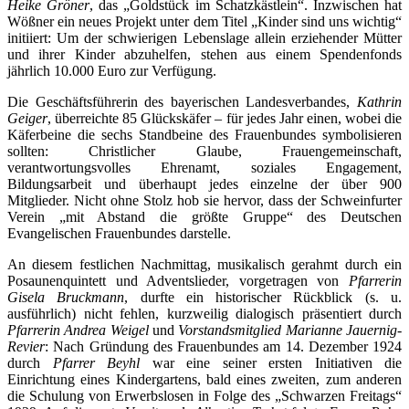
Heike Gröner
, das „Goldstück im Schatzkästlein“. Inzwischen hat
Wößner ein neues Projekt unter dem Titel „Kinder sind uns wichtig“
initiiert: Um der schwierigen Lebenslage allein erziehender Mütter
und ihrer Kinder abzuhelfen, stehen aus einem Spendenfonds
jährlich 10.000 Euro zur Verfügung.
Die Geschäftsführerin des bayerischen Landesverbandes,
Kathrin
Geiger
, überreichte 85 Glückskäfer – für jedes Jahr einen, wobei die
Käferbeine die sechs Standbeine des Frauenbundes symbolisieren
sollten: Christlicher Glaube, Frauengemeinschaft,
verantwortungsvolles Ehrenamt, soziales Engagement,
Bildungsarbeit und überhaupt jedes einzelne der über 900
Mitglieder. Nicht ohne Stolz hob sie hervor, dass der Schweinfurter
Verein „mit Abstand die größte Gruppe“ des Deutschen
Evangelischen Frauenbundes darstelle.
An diesem festlichen Nachmittag, musikalisch gerahmt durch ein
Posaunenquintett und Adventslieder, vorgetragen von
Pfarrerin
Gisela Bruckmann
, durfte ein historischer Rückblick (s. u.
ausführlich) nicht fehlen, kurzweilig dialogisch präsentiert durch
Pfarrerin Andrea Weigel
und
Vorstandsmitglied Marianne Jauernig-
Revier
: Nach Gründung des Frauenbundes am 14. Dezember 1924
durch
Pfarrer Beyhl
war eine seiner ersten Initiativen die
Einrichtung eines Kindergartens, bald eines zweiten, zum anderen
die Schulung von Erwerbslosen in Folge des „Schwarzen Freitags“