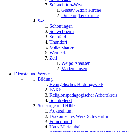
Schweinfurt-West
Gustav-Adolf-Kirche
Dreieinigkeitskirche
S-Z
Schonungen
Schwebheim
Sennfeld
Thundorf
Volkershausen
Werneck
Zell
Weipoltshausen
Madenhausen
Dienste und Werke
Bildung
Evangelisches Bildungswerk
FAKS
Religionspädagogischer Arbeitskreis
Schulreferat
Seelsorge und Hilfe
Augustinum
Diakonisches Werk Schweinfurt
Frauenbund
Haus Marienthal