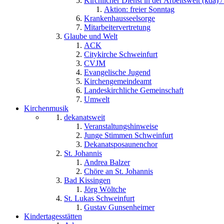
Kirchlicher Dienst in der Arbeitswelt (kda) /
Aktion: freier Sonntag
Krankenhausseelsorge
Mitarbeitervertretung
Glaube und Welt
ACK
Citykirche Schweinfurt
CVJM
Evangelische Jugend
Kirchengemeindeamt
Landeskirchliche Gemeinschaft
Umwelt
Kirchenmusik
dekanatsweit
Veranstaltungshinweise
Junge Stimmen Schweinfurt
Dekanatsposaunenchor
St. Johannis
Andrea Balzer
Chöre an St. Johannis
Bad Kissingen
Jörg Wöltche
St. Lukas Schweinfurt
Gustav Gunsenheimer
Kindertagesstätten