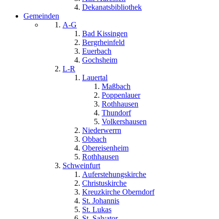
Dekanatsbibliothek
Gemeinden
A-G
Bad Kissingen
Bergrheinfeld
Euerbach
Gochsheim
L-R
Lauertal
Maßbach
Poppenlauer
Rothhausen
Thundorf
Volkershausen
Niederwerrn
Obbach
Obereisenheim
Rothhausen
Schweinfurt
Auferstehungskirche
Christuskirche
Kreuzkirche Oberndorf
St. Johannis
St. Lukas
St. Salvator