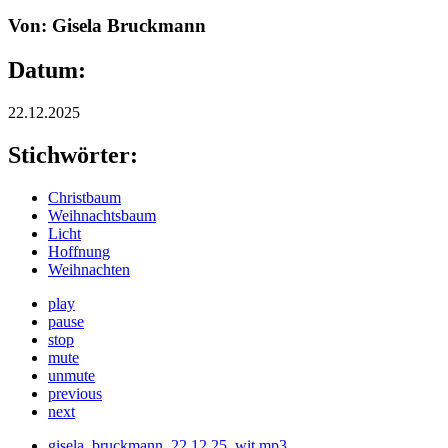
Von: Gisela Bruckmann
Datum:
22.12.2025
Stichwörter:
Christbaum
Weihnachtsbaum
Licht
Hoffnung
Weihnachten
play
pause
stop
mute
unmute
previous
next
gisela_bruckmann_22.12.25_wit.mp3