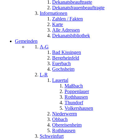
Dekanatsbeauftragte
Dekanatsfrauenbeauftragte
Informationen
Zahlen / Fakten
Karte
Alle Adressen
Dekanatsbibliothek
Gemeinden
A-G
Bad Kissingen
Bergrheinfeld
Euerbach
Gochsheim
L-R
Lauertal
Maßbach
Poppenlauer
Rothhausen
Thundorf
Volkershausen
Niederwerrn
Obbach
Obereisenheim
Rothhausen
Schweinfurt