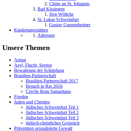
Chöre an St. Johannis
Bad Kissingen
Jörg Wöltche
St. Lukas Schweinfurt
Gustav Gunsenheimer
Kindertagesstätten
Adressen
Unsere Themen
Armut
Asyl, Flucht, Seenot
Bewahrung der Schöpfung
Brasilien-Partnerschaft
Brasilien-Partnerschaft 2017
Besuch in Rio 2016
Creche Bom Samaritano
Frieden
Juden und Christen
Jüdisches Schweinfurt Teil 1
Jüdisches Schweinfurt Teil 2
Jüdisches Schweinfurt Teil 3
jüdisch-christliches Gespräch
Prävention sexualisierte Gewalt