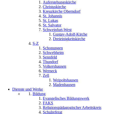
Auferstehungskirche
Christuskirche
Kreuzkirche Oberndorf
St. Johannis
St. Lukas
St. Salvator
Schweinfurt-West
Gustav-Adolf-Kirche
Dreieinigkeitskirche
S-Z
Schonungen
Schwebheim
Sennfeld
Thundorf
Volkershausen
Werneck
Zell
Weipoltshausen
Madenhausen
Dienste und Werke
Bildung
Evangelisches Bildungswerk
FAKS
Religionspädagogischer Arbeitskreis
Schulreferat