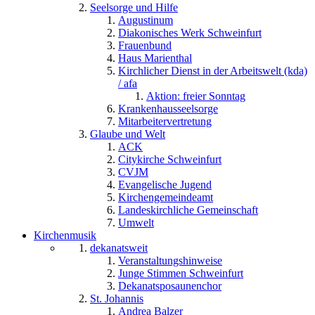
Seelsorge und Hilfe
Augustinum
Diakonisches Werk Schweinfurt
Frauenbund
Haus Marienthal
Kirchlicher Dienst in der Arbeitswelt (kda)
/ afa
Aktion: freier Sonntag
Krankenhausseelsorge
Mitarbeitervertretung
Glaube und Welt
ACK
Citykirche Schweinfurt
CVJM
Evangelische Jugend
Kirchengemeindeamt
Landeskirchliche Gemeinschaft
Umwelt
Kirchenmusik
dekanatsweit
Veranstaltungshinweise
Junge Stimmen Schweinfurt
Dekanatsposaunenchor
St. Johannis
Andrea Balzer