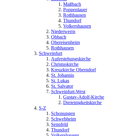
Maßbach
Poppenlauer
Rothhausen
Thundorf
Volkershausen
Niederwerrn
Obbach
Obereisenheim
Rothhausen
Schweinfurt
Auferstehungskirche
Christuskirche
Kreuzkirche Oberndorf
St. Johannis
St. Lukas
St. Salvator
Schweinfurt-West
Gustav-Adolf-Kirche
Dreieinigkeitskirche
S-Z
Schonungen
Schwebheim
Sennfeld
Thundorf
Volkershausen