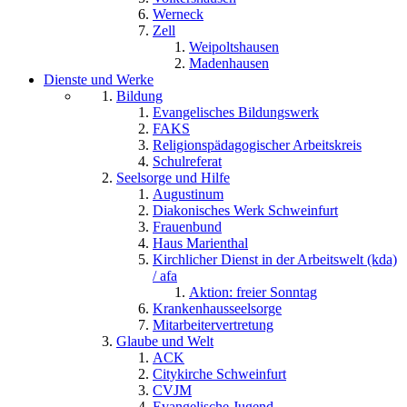
Werneck
Zell
Weipoltshausen
Madenhausen
Dienste und Werke
Bildung
Evangelisches Bildungswerk
FAKS
Religionspädagogischer Arbeitskreis
Schulreferat
Seelsorge und Hilfe
Augustinum
Diakonisches Werk Schweinfurt
Frauenbund
Haus Marienthal
Kirchlicher Dienst in der Arbeitswelt (kda)
/ afa
Aktion: freier Sonntag
Krankenhausseelsorge
Mitarbeitervertretung
Glaube und Welt
ACK
Citykirche Schweinfurt
CVJM
Evangelische Jugend