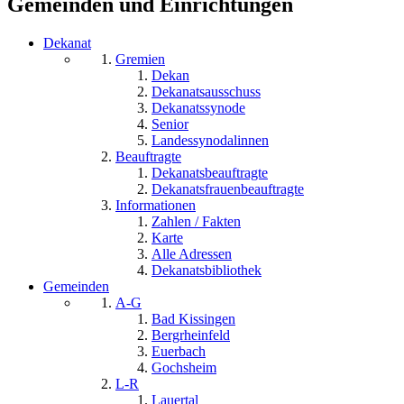
Gemeinden und Einrichtungen
Dekanat
Gremien
Dekan
Dekanatsausschuss
Dekanatssynode
Senior
Landessynodalinnen
Beauftragte
Dekanatsbeauftragte
Dekanatsfrauenbeauftragte
Informationen
Zahlen / Fakten
Karte
Alle Adressen
Dekanatsbibliothek
Gemeinden
A-G
Bad Kissingen
Bergrheinfeld
Euerbach
Gochsheim
L-R
Lauertal