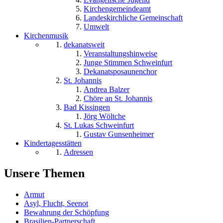
Kirchengemeindeamt
Landeskirchliche Gemeinschaft
Umwelt
Kirchenmusik
dekanatsweit
Veranstaltungshinweise
Junge Stimmen Schweinfurt
Dekanatsposaunenchor
St. Johannis
Andrea Balzer
Chöre an St. Johannis
Bad Kissingen
Jörg Wöltche
St. Lukas Schweinfurt
Gustav Gunsenheimer
Kindertagesstätten
Adressen
Unsere Themen
Armut
Asyl, Flucht, Seenot
Bewahrung der Schöpfung
Brasilien-Partnerschaft